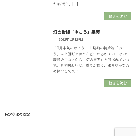
ため搾汁し […]
続きを読む
幻の柑橘「ゆこう」果実
2022年12月29日
10月中旬のゆこう 上勝町の特産物「ゆこ
う」は上勝町でほとんど生産されていてその生
産量の少なさから「幻の果実」と呼ばれていま
す。その味わいは、香りが強く、まろやかなた
め搾汁してス […]
続きを読む
特定商法の表記