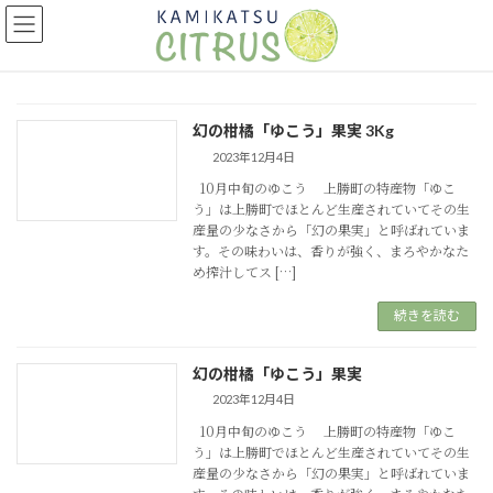
コ
ナ
ン
ビ
テ
ゲ
ン
ー
ツ
シ
へ
ョ
幻の柑橘「ゆこう」果実 3Kg
ス
ン
2023年12月4日
キ
に
ッ
移
10月中旬のゆこう 上勝町の特産物「ゆこ
う」は上勝町でほとんど生産されていてその生
プ
動
産量の少なさから「幻の果実」と呼ばれていま
す。その味わいは、香りが強く、まろやかなた
め搾汁してス […]
続きを読む
幻の柑橘「ゆこう」果実
2023年12月4日
10月中旬のゆこう 上勝町の特産物「ゆこ
う」は上勝町でほとんど生産されていてその生
産量の少なさから「幻の果実」と呼ばれていま