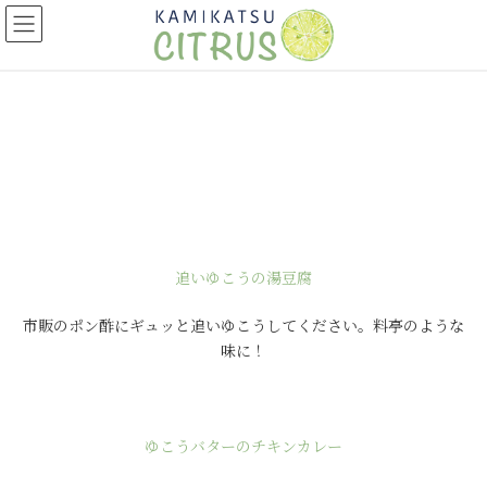
コ
ナ
ン
ビ
テ
ゲ
ン
ー
ツ
シ
へ
ョ
ス
ン
キ
に
ッ
移
プ
動
追いゆこうの湯豆腐
市販のポン酢にギュッと追いゆこうしてください。料亭のような
味に！
ゆこうバターのチキンカレー